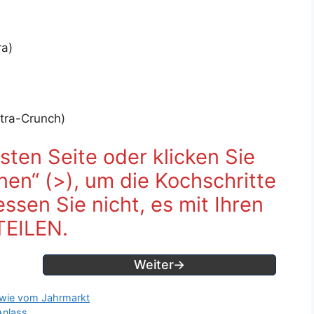
ra)
xtra-Crunch)
sten Seite oder klicken Sie
fnen“ (>), um die Kochschritte
sen Sie nicht, es mit Ihren
TEILEN.
Weiter→
 wie vom Jahrmarkt
Anlass