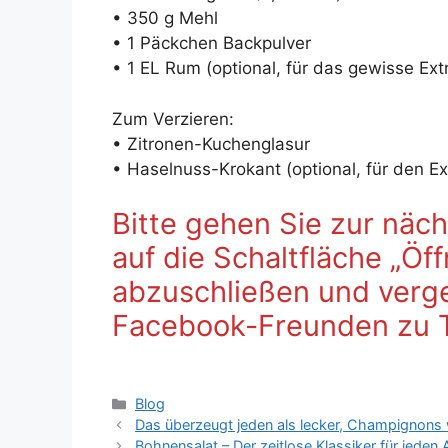
• 350 g Mehl
• 1 Päckchen Backpulver
• 1 EL Rum (optional, für das gewisse Ext
Zum Verzieren:
• Zitronen-Kuchenglasur
• Haselnuss-Krokant (optional, für den E
Bitte gehen Sie zur näch
auf die Schaltfläche „Öf
abzuschließen und verges
Facebook-Freunden zu 
Kategorien
Blog
Das überzeugt jeden als lecker, Champignons
Bohnensalat – Der zeitlose Klassiker für jeden 