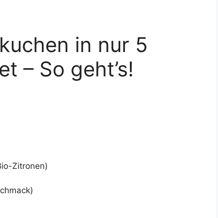
nkuchen in nur 5
t – So geht’s!
io-Zitronen)
schmack)