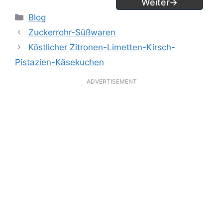
Weiter→
Kategorien
Blog
Zuckerrohr-Süßwaren
Köstlicher Zitronen-Limetten-Kirsch-
Pistazien-Käsekuchen
ADVERTISEMENT