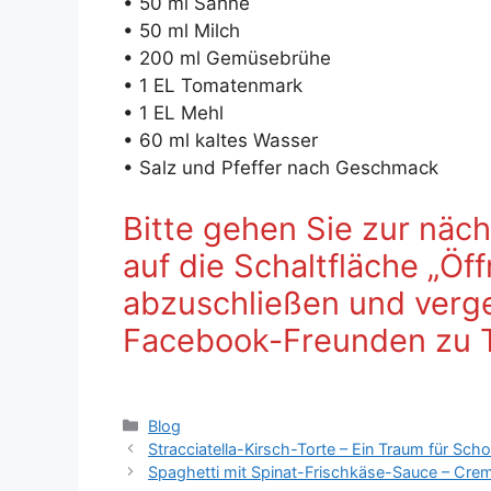
• 50 ml Sahne
• 50 ml Milch
• 200 ml Gemüsebrühe
• 1 EL Tomatenmark
• 1 EL Mehl
• 60 ml kaltes Wasser
• Salz und Pfeffer nach Geschmack
Bitte gehen Sie zur näch
auf die Schaltfläche „Öf
abzuschließen und verges
Facebook-Freunden zu 
Kategorien
Blog
Stracciatella-Kirsch-Torte – Ein Traum für Sch
Spaghetti mit Spinat-Frischkäse-Sauce – Crem