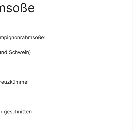
msoße
hampignonrahmsoße:
 und Schwein)
 Kreuzkümmel
n geschnitten