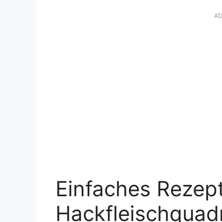
AD
Einfaches Rezept
Hackfleischquad