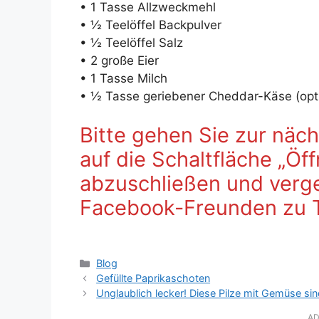
• 1 Tasse Allzweckmehl
• ½ Teelöffel Backpulver
• ½ Teelöffel Salz
• 2 große Eier
• 1 Tasse Milch
• ½ Tasse geriebener Cheddar-Käse (opti
Bitte gehen Sie zur näch
auf die Schaltfläche „Öf
abzuschließen und verges
Facebook-Freunden zu 
Kategorien
Blog
Gefüllte Paprikaschoten
Unglaublich lecker! Diese Pilze mit Gemüse sin
AD