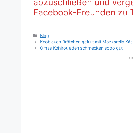
abzuschließen und verges
Facebook-Freunden zu 
Kategorien
Blog
Knoblauch Brötchen gefüllt mit Mozzarella Kä
Omas Kohlrouladen schmecken sooo gut
AD